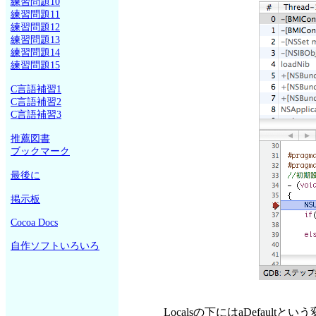
練習問題10
練習問題11
練習問題12
練習問題13
練習問題14
練習問題15
C言語補習1
C言語補習2
C言語補習3
推薦図書
ブックマーク
最後に
掲示板
Cocoa Docs
自作ソフトいろいろ
Localsの下にはaDefau