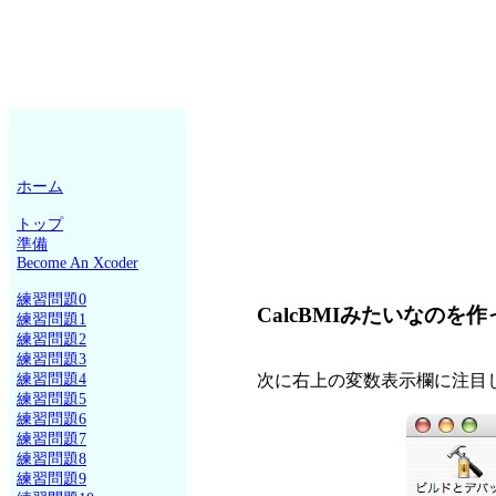
ホーム
トップ
準備
Become An Xcoder
練習問題0
CalcBMIみたいなのを作
練習問題1
練習問題2
練習問題3
練習問題4
次に右上の変数表示欄に注目してくだ
練習問題5
練習問題6
練習問題7
練習問題8
練習問題9