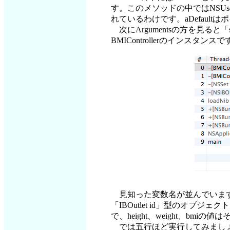
す。このメソッドの中ではNSUse
れているわけです。aDefaul
次にArgumentsの方を見
BMIControllerのインスタン
見知った変数名が並んでいますね。B
「IBOutlet id」型のオ
で、height、weight、bmi
では五行ほど実行してみましょう。「if