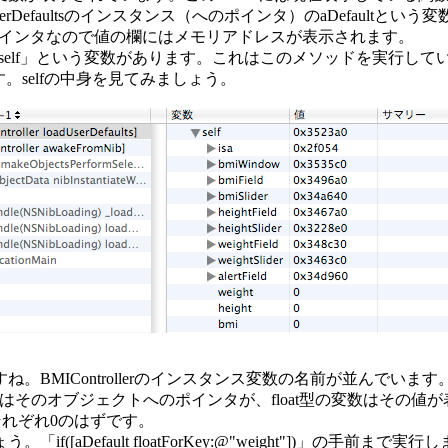
rDefaultsのインスタンス（へのポインタ）のaDefault
tはポインタなので値の欄にはメモリアドレスが表示されます。
ると「self」という変数があります。これはこのメソッドを実行
スです。selfの中身を見てみましょう。
MIControllerのインスタンス変数の名前が並んでいます。BMI
ブジェクトはそのオブジェクトへのポインタが、float型の変数はそ
の値はそれぞれ0のはずです。
([aDefault floatForKey:@"weight"])」の手