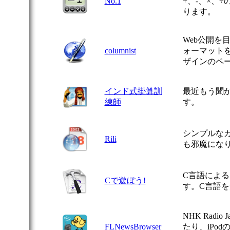
No.1
+、-、×、
ります。
Web公開を
columnist
ォーマット
ザインのペ
インド式掛算訓
最近もう聞
練師
す。
シンプルな
Rili
も邪魔にな
C言語によ
Cで遊ぼう!
す。C言語
NHK Radi
FLNewsBrowser
たり、iPod