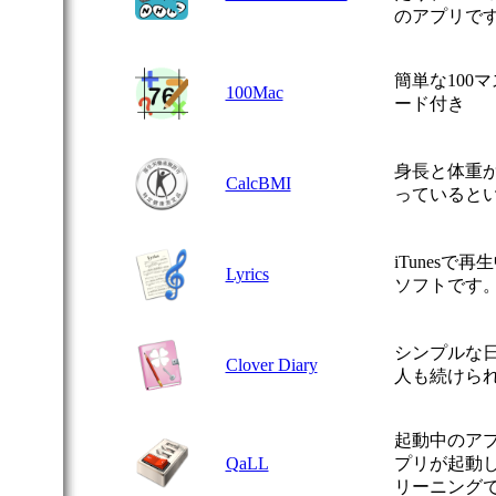
のアプリで
簡単な100
100Mac
ード付き
身長と体重
CalcBMI
っていると
iTunes
Lyrics
ソフトです
シンプルな
Clover Diary
人も続けら
起動中のア
QaLL
プリが起動
リーニング