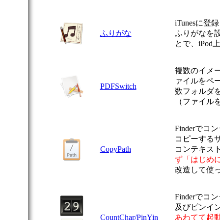
iTunes
ふりがな
ふりがなを
とで、iPo
複数のイメー
ァイルをペ
PDFSwitch
数フォルダ
（ファイル
Finder
コピーするサー
CopyPath
コンテキス
ず「はじめ
改造して使
Finder
及びピンイ
CountChar/PinYin
あわてて起