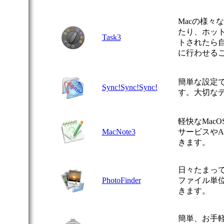
Macの様々
たり、ホッ
Task3
トされたら
に行わせる
簡単な設定
Sync!Sync!Sync!
す。大切な
軽快なMac
MacNote3
サービスやAp
きます。
日々たまっ
PhotoFinder
ファイル単
きます。
簡単、お手