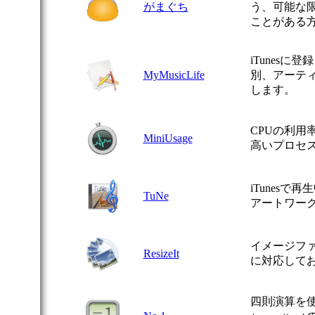
がまぐち
う、可能な
ことがある
iTunes
MyMusicLife
別、アーテ
します。
CPUの利用
MiniUsage
高いプロセ
iTunes
TuNe
アートワー
イメージフ
ResizeIt
に対応して
四則演算を