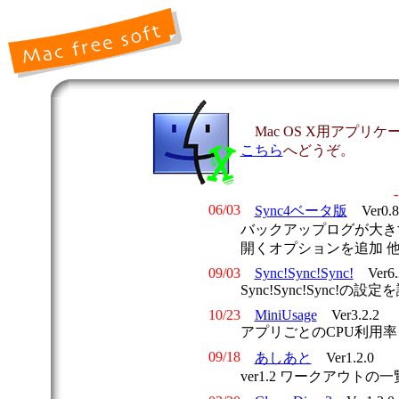
Mac OS X用アプリケ
こちら
へどうぞ。
06/03
Sync4ベータ版
Ver0.8
バックアップログが大き
開くオプションを追加 
09/03
Sync!Sync!Sync!
Ver6.
Sync!Sync!Sync!
10/23
MiniUsage
Ver3.2.2
アプリごとのCPU利用
09/18
あしあと
Ver1.2.0
ver1.2 ワークアウ